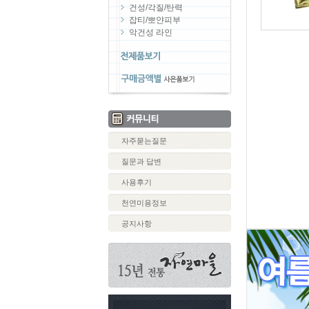
건성/각질/탄력
잡티/뽀얀피부
악건성 라인
자주묻는질문
질문과 답변
사용후기
천연미용정보
공지사항