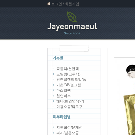
로그인
회원가입
/
곡물팩/천연팩
모델링(고무팩)
천연클렌징오일/폼
기초/BB/썬크림
마스크팩
천연비누
헤나(천연염색약)
미용소품/팩도구
지복합성/문제성
피지/넓은모공