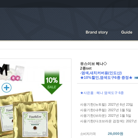
유스이브 헤나◇
2종set
-염색,새치커버용(인도산)
★10%할인,염색도구6종 증정★
★사은품 : 헤나 염색도구 6종
사용기한(뉴트럴): 2027년 6년 23일
사용기한(내추럴): 2027년 1월 5일
사용기한(브라운): 2027년 1월 5일
사용기한(다크브라운 검정색): 2027년 
26,000원
소비자가격