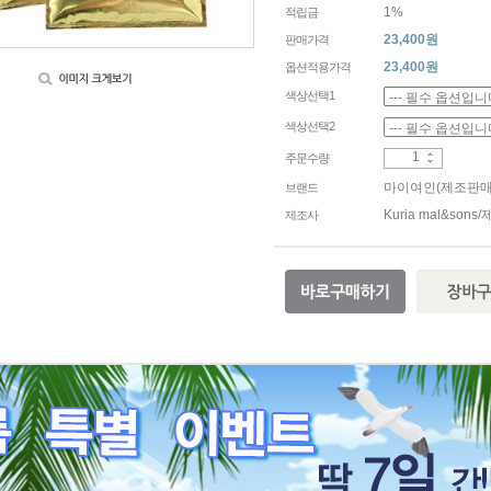
1%
적립금
23,400원
판매가격
23,400
원
옵션적용가격
색상선택1
색상선택2
주문수량
마이여인(제조판매
브랜드
Kuria mal&son
제조사