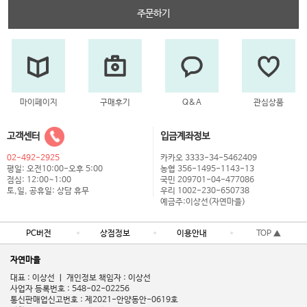
주문하기
마이페이지
구매후기
Q&A
관심상품
고객센터
입금계좌정보
02-492-2925
카카오 3333-34-5462409
평일: 오전10:00-오후 5:00
농협 356-1495-1143-13
점심: 12:00~1:00
국민 209701-04-477086
토,일, 공휴일: 상담 휴무
우리 1002-230-650738
예금주:이상선(자연마을)
PC버전
상점정보
이용안내
TOP ▲
자연마을
대표 : 이상선 ㅣ 개인정보 책임자 : 이상선
사업자 등록번호 : 548-02-02256
통신판매업신고번호 : 제2021-안양동안-0619호