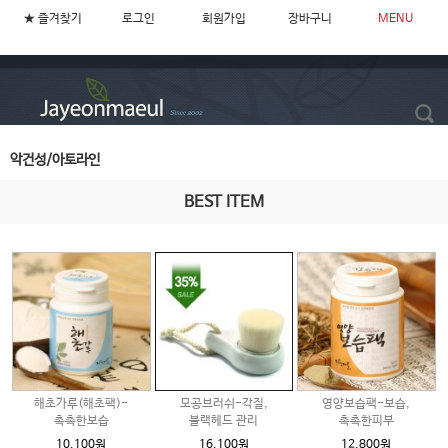
★ 즐겨찾기
로그인
회원가입
장바구니
MENU
악건성/아토라인
BEST ITEM
해초가루(해초팩)-
모공브러쉬-각질,
영양보습팩-보습,
촉촉한보습
블랙헤드 관리
촉촉한피부
10,100원
16,100원
12,800원