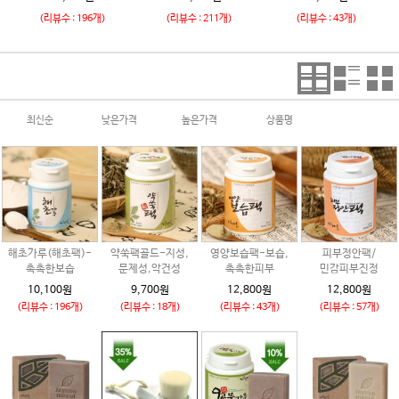
(리뷰수 : 196개)
(리뷰수 : 211개)
(리뷰수 : 43개)
최신순
낮은가격
높은가격
상품명
해초가루(해초팩)-
약쑥팩골드-지성,
영양보습팩-보습,
피부정안팩/
촉촉한보습
문제성,악건성
촉촉한피부
민감피부진정
10,100원
9,700원
12,800원
12,800원
(리뷰수 : 196개)
(리뷰수 : 18개)
(리뷰수 : 43개)
(리뷰수 : 57개)