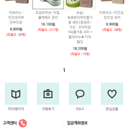
약쑥비누-
모공브러쉬-각질,
보습/
아토비누-악건성,
민감성피부
블랙헤드 관리
촉촉한피부만들기
민감성,유아
피부진정
용 세안2종세트-
16,100원
9,900원
구성 : 프리미엄
8,800원
(리뷰수 : 211개)
(리뷰수 : 28개)
9곡물가루 300 +
(리뷰수 : 20개)
율피비누★10%
할인
18,200원
(리뷰수 : 13개)
1
마이페이지
구매후기
Q&A
관심상품
고객센터
입금계좌정보