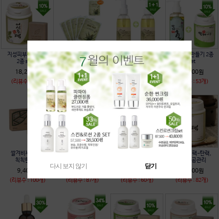
지성피부관리 필수
알로에마스크팩
올리브 워셔블 클렌징
뽀얀피부 만들기 2종
2종 set-1
5매set-수분공급
오일
set
18,200원
10,000원
26,400원
19,400원
(리뷰수 : 86개)
(리뷰수 : 69개)
(리뷰수 : 148개)
(리뷰수 : 53개)
쌀겨비누-건성,
팥가루-각질,피지,
율피비누-넓은모공/
모공관리팩-탄력,
칙칙한피부
블랙헤드
탄력
넓은모공관리
다시 보지 않기
닫기
9,400원
13,700원
9,400원
12,800원
(리뷰수 : 100개)
(리뷰수 : 87개)
(리뷰수 : 60개)
(리뷰수 : 82개)