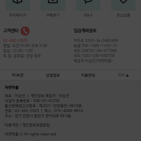
마이페이지
구매후기
Q&A
관심상품
고객센터
입금계좌정보
02-492-2925
카카오 3333-34-5462409
평일: 오전10:00-오후 5:00
농협 356-1495-1143-13
점심: 12:00~1:00
국민 209701-04-477086
토,일, 공휴일: 상담 휴무
우리 1002-230-650738
예금주:이상선(자연마을)
PC버전
상점정보
이용안내
TOP ▲
자연마을
대표 : 이상선 ㅣ 개인정보 책임자 : 이상선
사업자 등록번호 : 548-02-02256
통신판매업신고번호 : 제2021-안양동안-0619호
전화 : 02-492-2925 ㅣ 팩스 : 070-4009-8616
주소 : 경기 안양시 동안구 관악대로 69 5층
이용약관
|
개인정보취급방침
자연마을 ⓒ All rights reserved.