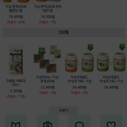
지성/문제성피부
지성/문제성피부 관리
클렌징 2종
세안2종
19,400원
18,200원
(리뷰수 : 34개)
(리뷰수 : 7개)
신상품
어성초비누-지성/
어성초팩골드
어성초팩골드
미용랩 (팩효과
문제성피부
(어성초가루)-지성
(어성초가루)-지성
지속!)
22,600원
24,400원
24,400원
2,200원
(리뷰수 : 3개)
(리뷰수 : 5개)
(리뷰수 : 71개)
더보기