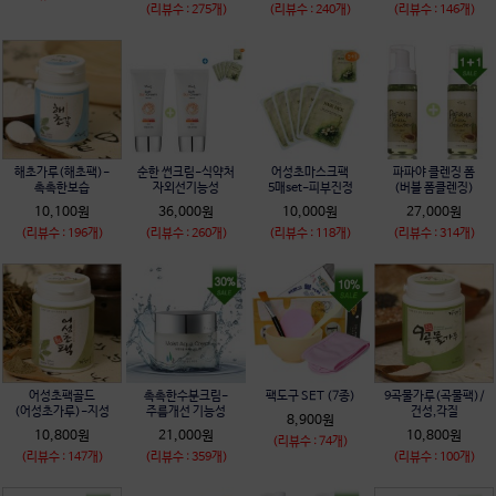
(리뷰수 : 275개)
(리뷰수 : 240개)
(리뷰수 : 146개)
해초가루(해초팩)-
순한 썬크림-식약처
어성초마스크팩
파파야 클렌징 폼
촉촉한보습
자외선기능성
5매set-피부진정
(버블 폼클렌징)
10,100원
36,000원
10,000원
27,000원
(리뷰수 : 196개)
(리뷰수 : 260개)
(리뷰수 : 118개)
(리뷰수 : 314개)
어성초팩골드
촉촉한수분크림-
팩도구 SET (7종)
9곡물가루(곡물팩)/
(어성초가루)-지성
주름개선 기능성
건성,각질
8,900원
10,800원
21,000원
10,800원
(리뷰수 : 74개)
(리뷰수 : 147개)
(리뷰수 : 359개)
(리뷰수 : 100개)