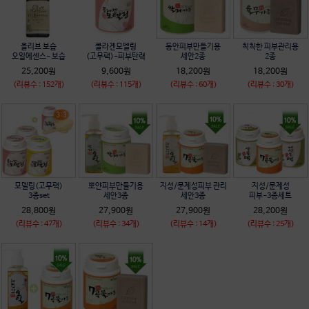
올리브 보습
콜라겐모델링
동안피부만들기용
칙칙한 피부관리용
오일에센스- 보습
(고무팩)-피부탄력
세안2종
2종
25,200원
9,600원
18,200원
18,200원
(리뷰수 : 152개)
(리뷰수 : 115개)
(리뷰수 : 60개)
(리뷰수 : 30개)
모델링(고무팩)
뽀얀피부만들기용
지성/문제성피부 관리
지성/문제성
3종set
세안3종
세안3종
피부-3종세트
28,800원
27,900원
27,900원
28,200원
(리뷰수 : 47개)
(리뷰수 : 34개)
(리뷰수 : 14개)
(리뷰수 : 25개)