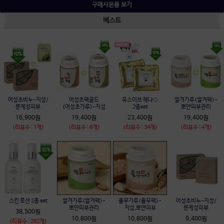
구매사은품 보기
베스트
어성초비누-지성/
어성초팩골드
유스이브 헤나◇
쌀겨가루(쌀겨팩)-
문제성피부
(어성초가루)-지성
2종set
뽀얀피부관리
16,900원
19,400원
23,400원
19,400원
(리뷰수 : 1개)
(리뷰수 : 6개)
(리뷰수 : 34개)
(리뷰수 : 4개)
스킨 로션 2종 set
쌀겨가루(쌀겨팩)-
율무가루(율무팩)-
어성초비누-지성/
뽀얀피부관리
지성,뽀얀피부
문제성피부
38,500원
10,800원
10,800원
9,400원
(리뷰수 : 292개)