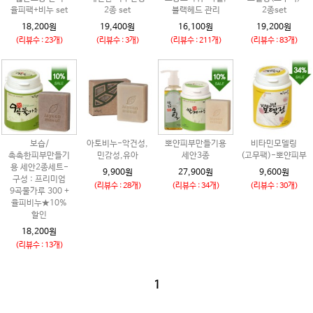
율피팩+비누 set
2종 set
블랙헤드 관리
2종set
18,200원
19,400원
16,100원
19,200원
(리뷰수 : 23개)
(리뷰수 : 3개)
(리뷰수 : 211개)
(리뷰수 : 83개)
보습/
아토비누-악건성,
뽀얀피부만들기용
비타민모델링
촉촉한피부만들기
민감성,유아
세안3종
(고무팩)-뽀얀피부
용 세안2종세트-
9,900원
27,900원
9,600원
구성 : 프리미엄
(리뷰수 : 28개)
(리뷰수 : 34개)
(리뷰수 : 30개)
9곡물가루 300 +
율피비누★10%
할인
18,200원
(리뷰수 : 13개)
1