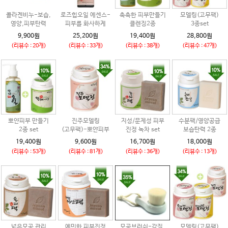
콜라겐비누-보습,
로즈힙오일 에센스-
촉촉한 피부만들기
모델링(고무팩)
영양,피부탄력
피부를 화사하게
클렌징2종
3종set
9,900원
25,200원
19,400원
28,800원
(리뷰수 : 20개)
(리뷰수 : 33개)
(리뷰수 : 38개)
(리뷰수 : 47개)
뽀얀피부 만들기
진주모델링
지성/문제성 피부
수분팩/영양공급
2종 set
(고무팩)-뽀얀피부
진정 녹차 set
보습탄력 2종
19,400원
9,600원
16,700원
18,000원
(리뷰수 : 53개)
(리뷰수 : 81개)
(리뷰수 : 36개)
(리뷰수 : 13개)
넓은모공 관리
예민한 피부진정
모공브러쉬-각질,
모델링(고무팩)