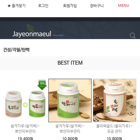
★ 즐겨찾기
로그인
회원가입
장바구니
MENU
건성/각질/탄력
BEST ITEM
쌀겨가루(쌀겨팩)-
쌀겨가루(쌀겨팩)-
율피팩골드(율피가루)-
뽀얀피부관리
뽀얀피부관리
모공 관리
19,400원
10,800원
10,800원