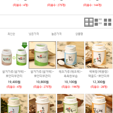
(리뷰수 : 4개)
(리뷰수 : 275개)
(리뷰수 : 144개)
최신순
낮은가격
높은가격
상품명
쌀겨가루(쌀겨팩)-
쌀겨가루(쌀겨팩)-
해초가루(해초팩)-
백복령(백봉령)
뽀얀피부관리
뽀얀피부관리
촉촉한보습
팩골드-뽀얀피부
19,400원
10,800원
10,100원
12,300원
(리뷰수 : 4개)
(리뷰수 : 275개)
(리뷰수 : 196개)
(리뷰수 : 28개)