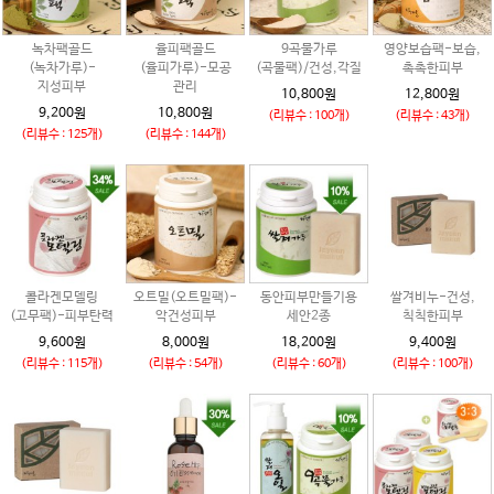
녹차팩골드
율피팩골드
9곡물가루
영양보습팩-보습,
(녹차가루)-
(율피가루)-모공
(곡물팩)/건성,각질
촉촉한피부
지성피부
관리
10,800원
12,800원
9,200원
10,800원
(리뷰수 : 100개)
(리뷰수 : 43개)
(리뷰수 : 125개)
(리뷰수 : 144개)
콜라겐모델링
오트밀(오트밀팩)-
동안피부만들기용
쌀겨비누-건성,
(고무팩)-피부탄력
악건성피부
세안2종
칙칙한피부
9,600원
8,000원
18,200원
9,400원
(리뷰수 : 115개)
(리뷰수 : 54개)
(리뷰수 : 60개)
(리뷰수 : 100개)