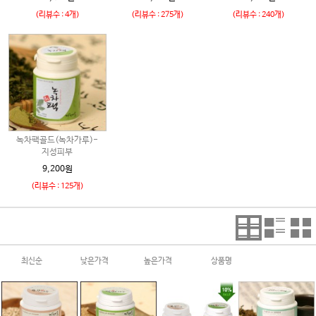
(리뷰수 : 4개)
(리뷰수 : 275개)
(리뷰수 : 240개)
녹차팩골드(녹차가루)-
지성피부
9,200원
(리뷰수 : 125개)
최신순
낮은가격
높은가격
상품명