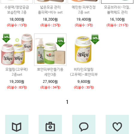
수분팩/영양공급
넓은모공 관리
예민한 피부진정
모공브러쉬-각질,
보습탄력 2종
율피팩+비누 set
2종 set
블랙헤드 관리
18,000원
18,200원
19,400원
16,100원
(리뷰수 : 13개)
(리뷰수 : 23개)
(리뷰수 : 3개)
(리뷰수 : 211개)
모델링(고무팩)
뽀얀피부만들기용
비타민모델링
2종set
세안3종
(고무팩)-뽀얀피부
19,200원
27,900원
9,600원
(리뷰수 : 83개)
(리뷰수 : 34개)
(리뷰수 : 30개)
1