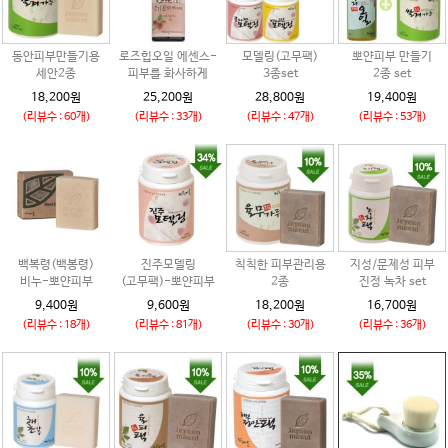
동안피부만들기용
로즈힙오일 에센스-
모델링(고무팩)
뽀얀피부 만들기
세안2종
피부를 화사하게
3종set
2종 set
18,200원
25,200원
28,800원
19,400원
(리뷰수 : 60개)
(리뷰수 : 33개)
(리뷰수 : 47개)
(리뷰수 : 53개)
백복령(백봉령)
진주모델링
칙칙한 피부관리용
지성/문제성 피부
비누-뽀얀피부
(고무팩)-뽀얀피부
2종
진정 녹차 set
9,400원
9,600원
18,200원
16,700원
(리뷰수 : 18개)
(리뷰수 : 81개)
(리뷰수 : 30개)
(리뷰수 : 36개)