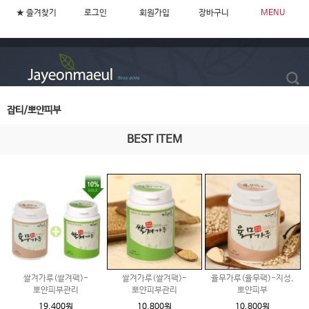
★ 즐겨찾기
로그인
회원가입
장바구니
MENU
잡티/뽀얀피부
BEST ITEM
쌀겨가루(쌀겨팩)-
쌀겨가루(쌀겨팩)-
율무가루(율무팩)-지성,
뽀얀피부관리
뽀얀피부관리
뽀얀피부
19,400원
10,800원
10,800원