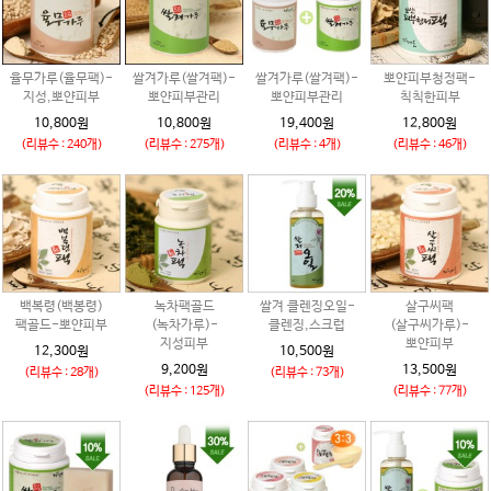
율무가루(율무팩)-
쌀겨가루(쌀겨팩)-
쌀겨가루(쌀겨팩)-
뽀얀피부청정팩-
지성,뽀얀피부
뽀얀피부관리
뽀얀피부관리
칙칙한피부
10,800원
10,800원
19,400원
12,800원
(리뷰수 : 240개)
(리뷰수 : 275개)
(리뷰수 : 4개)
(리뷰수 : 46개)
백복령(백봉령)
녹차팩골드
쌀겨 클렌징오일-
살구씨팩
팩골드-뽀얀피부
(녹차가루)-
클렌징,스크럽
(살구씨가루)-
지성피부
뽀얀피부
12,300원
10,500원
9,200원
13,500원
(리뷰수 : 28개)
(리뷰수 : 73개)
(리뷰수 : 125개)
(리뷰수 : 77개)