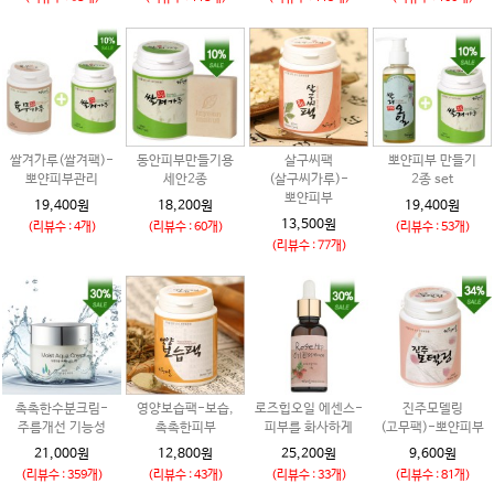
쌀겨가루(쌀겨팩)-
동안피부만들기용
살구씨팩
뽀얀피부 만들기
뽀얀피부관리
세안2종
(살구씨가루)-
2종 set
뽀얀피부
19,400원
18,200원
19,400원
13,500원
(리뷰수 : 4개)
(리뷰수 : 60개)
(리뷰수 : 53개)
(리뷰수 : 77개)
촉촉한수분크림-
영양보습팩-보습,
로즈힙오일 에센스-
진주모델링
주름개선 기능성
촉촉한피부
피부를 화사하게
(고무팩)-뽀얀피부
21,000원
12,800원
25,200원
9,600원
(리뷰수 : 359개)
(리뷰수 : 43개)
(리뷰수 : 33개)
(리뷰수 : 81개)