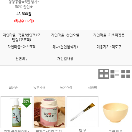
영양공급★8월 행사-
50% 할인★
43,800원
(리뷰수 : 12개)
자연마을-곡물/천연팩/모
자연마을-천연오일
자연마을-기초화장품
델링(고무팩)
자연마을-마스크팩
헤나(천연염색제)
미용기기-팩도구
천연비누
개인결재창
최신순
낮은가격
높은가격
상품명
팩 붓
쌀겨 클렌징오일-
팥가루-각질,피지,
고급 팩볼