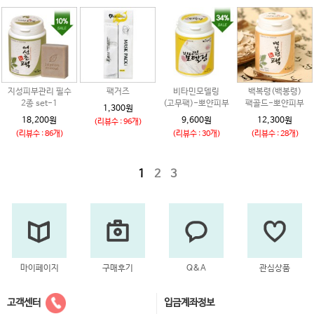
지성피부관리 필수
팩거즈
비타민모델링
백복령(백봉령)
2종 set-1
(고무팩)-뽀얀피부
팩골드-뽀얀피부
1,300원
18,200원
9,600원
12,300원
(리뷰수 : 96개)
(리뷰수 : 86개)
(리뷰수 : 30개)
(리뷰수 : 28개)
1
2
3
마이페이지
구매후기
Q&A
관심상품
고객센터
입금계좌정보