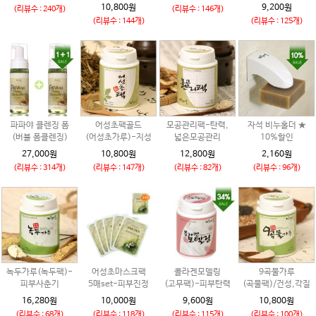
10,800원
9,200원
(리뷰수 : 240개)
(리뷰수 : 146개)
(리뷰수 : 144개)
(리뷰수 : 125개)
파파야 클렌징 폼
어성초팩골드
모공관리팩-탄력,
자석 비누홀더 ★
(버블 폼클렌징)
(어성초가루)-지성
넓은모공관리
10%할인
27,000원
10,800원
12,800원
2,160원
(리뷰수 : 314개)
(리뷰수 : 147개)
(리뷰수 : 82개)
(리뷰수 : 96개)
녹두가루(녹두팩)-
어성초마스크팩
콜라겐모델링
9곡물가루
피부사춘기
5매set-피부진정
(고무팩)-피부탄력
(곡물팩)/건성,각질
16,280원
10,000원
9,600원
10,800원
(리뷰수 : 68개)
(리뷰수 : 118개)
(리뷰수 : 115개)
(리뷰수 : 100개)