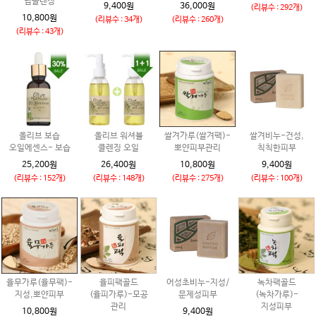
딥클렌징
9,400원
36,000원
(리뷰수 : 292개)
10,800원
(리뷰수 : 34개)
(리뷰수 : 260개)
(리뷰수 : 43개)
올리브 보습
올리브 워셔블
쌀겨가루(쌀겨팩)-
쌀겨비누-건성,
오일에센스- 보습
클렌징 오일
뽀얀피부관리
칙칙한피부
25,200원
26,400원
10,800원
9,400원
(리뷰수 : 152개)
(리뷰수 : 148개)
(리뷰수 : 275개)
(리뷰수 : 100개)
율무가루(율무팩)-
율피팩골드
어성초비누-지성/
녹차팩골드
지성,뽀얀피부
(율피가루)-모공
문제성피부
(녹차가루)-
관리
지성피부
10,800원
9,400원