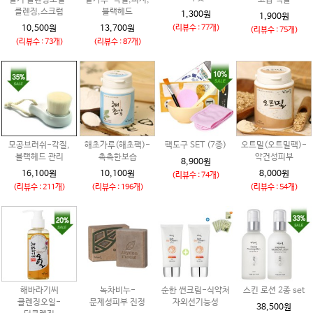
클렌징,스크럽
블랙헤드
1,300원
1,900원
10,500원
13,700원
(리뷰수 : 77개)
(리뷰수 : 75개)
(리뷰수 : 73개)
(리뷰수 : 87개)
모공브러쉬-각질,
해초가루(해초팩)-
팩도구 SET (7종)
오트밀(오트밀팩)-
블랙헤드 관리
촉촉한보습
악건성피부
8,900원
16,100원
10,100원
8,000원
(리뷰수 : 74개)
(리뷰수 : 211개)
(리뷰수 : 196개)
(리뷰수 : 54개)
해바라기씨
녹차비누-
순한 썬크림-식약처
스킨 로션 2종 set
클렌징오일-
문제성피부 진정
자외선기능성
38,500원